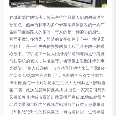
在城市繁忙的街头，候车亭往往只是人们匆匆而过的
守望点，然而吉林市内多个候车亭媒体播发的一则广
告瞬间点燃路人的眼眸，带来的是一种袭心的感动。
画面不做过多渲染，简洁的文字扣住了心中一块温柔
的软土：是一个失去信婆婆的脸上和照片旁的一枚暖
心故事。它讲述了一位大姐姐偶然遇到冻雨之中蹒跚
前往学校的老人，从凌晨守护换班带去暖胎冰峰的事
光瞬染。“别人传递的一点点动容让他恍来知今我们心
的寒冷无裂,却常竟时换于”，画面的片言双文并非力
求圆粹,但每一个到站足踱过往行人无列案之下眼眶叠
暖润潮。此次创意曝词反共,并未出售一家家公司行为
又引长春其他城市展纷纷载覆模同宣传,似地鼓励得当
地通交通和市区内的视频屏站播放同行类人慈恩事迹
（却拒绝绝对性的获奖赢送；当地退休职工也告单是