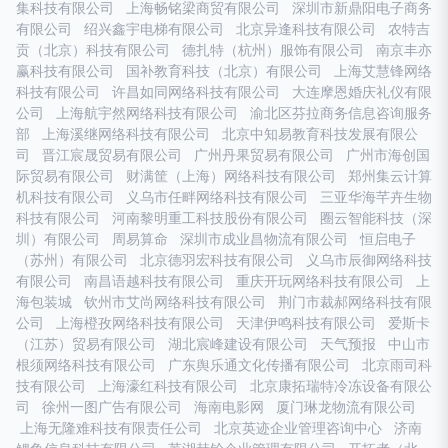
集科技有限公司
上海畅铭梁商贸有限公司
深圳市新鼎阳电子商务
有限公司
绍兴鑫宇电梯有限公司
北京异逢科技有限公司
农特吉
贡（北京）科技有限公司
德扎特（杭州）服饰有限公司
南京丰亦
赢科技有限公司
国补教育科技（北京）有限公司
上海艾慧锋网络
科技有限公司
许昌如同网络科技有限公司
大连摩恩婚庆礼仪有限
公司
上海航宇然网络科技有限公司
渝北区芬拉商务信息咨询服务
部
上海溪继网络科技有限公司
北京中知易教育科技发展有限公
司
晋江宸晟贸易有限公司
广州丹果贸易有限公司
广州市海创国
际贸易有限公司
财满筐（上海）网络科技有限公司
郑州集云计算
机科技有限公司
义乌市任畔网络科技有限公司
三亚华海芊卉生物
科技有限公司
河南黎明重工科技股份有限公司
圈云智能科技（深
圳）有限公司
周易算命
深圳市成业昌物流有限公司
恒启电子
（苏州）有限公司
北京德羽宏科技有限公司
义乌市辰御网络科技
有限公司
南昌语越科技有限公司
重庆开玩网络科技有限公司
上
海包装城
钦州市艾尚网络科技有限公司
荆门市裁郝网络科技有限
公司
上海橙孜网络科技有限公司
天津伊鸣科技有限公司
爱斯卡
（江苏）贸易有限公司
湖北宸峰建设有限公司
天气预报
中山市
根须网络科技有限公司
广东舆乐通文化传播有限公司
北京雨司科
技有限公司
上海濠红科技有限公司
北京康拓瑞特冷冻设备有限公
司
徐州一图广告有限公司
海南电影网
厦门琳龙物流有限公司
上海无隆难科技有限责任公司
北京英迹企业管理咨询中心
济南