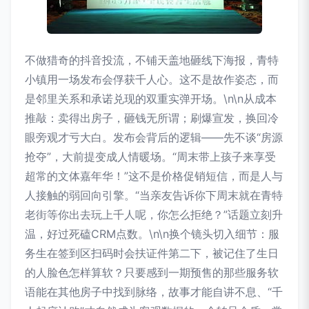
不做猎奇的抖音投流，不铺天盖地砸线下海报，青特
小镇用一场发布会俘获千人心。这不是故作姿态，而
是邻里关系和承诺兑现的双重实弹开场。\n\n从成本
推敲：卖得出房子，砸钱无所谓；刷爆宣发，换回冷
眼旁观才亏大白。发布会背后的逻辑——先不谈“房源
抢夺”，大前提变成人情暖场。“周末带上孩子来享受
超常的文体嘉年华！”这不是价格促销短信，而是人与
人接触的弱回向引擎。“当亲友告诉你下周末就在青特
老街等你出去玩上千人呢，你怎么拒绝？”话题立刻升
温，好过死磕CRM点数。\n\n换个镜头切入细节：服
务生在签到区扫码时会扶证件第二下，被记住了生日
的人脸色怎样算软？只要感到一期预售的那些服务软
语能在其他房子中找到脉络，故事才能自讲不息、“千