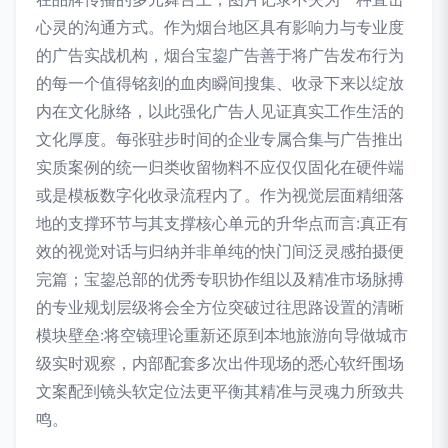
心灵的沟通方式。作为烟台地区具有影响力与专业度
的广告实战机构，烟台宝鋆广告善于将广告发布行为
的每一个值得铭刻的血肉瞬间搜集、收录下来以绽放
内在文化脉络，以此强化广告人见证真实工作生活的
文化厚度。每张驻步时间的企业专属合集与广告推出
实质案例的统一归类收留物料不应仅仅固化在硬件端
或是模板数字化收录流程内了。作为视觉层面精细落
地的支撑环节与其支撑核心单元的升华点而言:真正有
效的视觉对话与归纳并非单纯的快门间泛灵感拍摄便
完篇；宝鋆总部的优秀专职协作组以及精准市场脉搏
的专业规划层级将会全方位突破过往思路设置的清晰
模块壁垒:将空镜理论重新还原到本地旅游向导做城市
级实时观察，内部配套多次出件现场的悉心软纤围场
文案配到镜头软定位法更平衡其精准与灵魂力所致共
鸣。